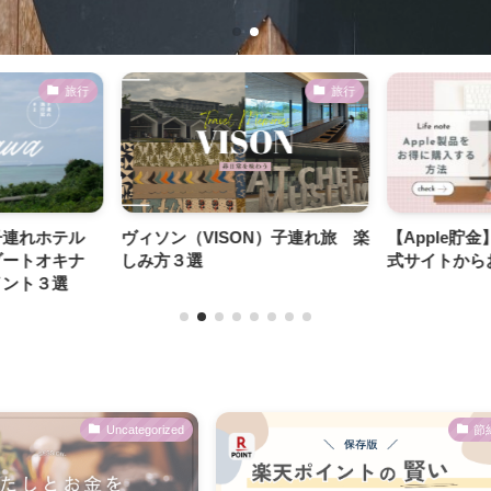
旅行
旅行
子連れホテル
ヴィソン（VISON）子連れ旅 楽
【Apple貯
ゾートオキナ
しみ方３選
式サイトか
イント３選
Uncategorized
節