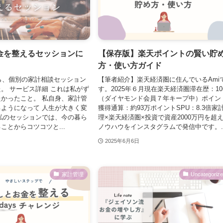
金を整えるセッションに
【保存版】楽天ポイントの賢い貯
方・使い方ガイド
から、個別の家計相談セッション
【筆者紹介】楽天経済圏に住んでいるAmi
。 サービス詳細 これは私がず
す。2025年６月現在楽天経済圏滞在歴：1
かったこと。 私自身、家計管
（ダイヤモンド会員７年キープ中）ポイン
ようになって 人生が大きく変
獲得通算：約93万ポイントSPU：8.3倍家
私のセッションでは、今の暮ら
理×楽天経済圏×投資で資産2000万円を超
ことからコツコツと...
ノウハウをインスタグラムで発信中です。..
2025年6月6日
家計管理
Uncategoriz