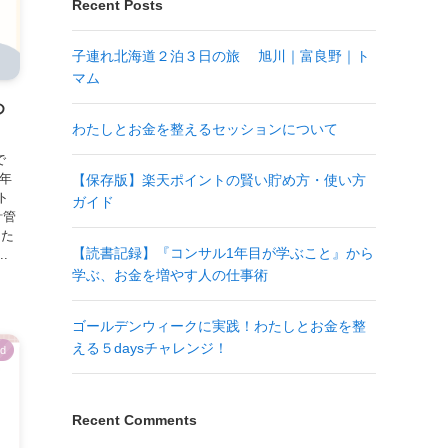
Recent Posts
子連れ北海道２泊３日の旅 旭川｜富良野｜ト
マム
め
わたしとお金を整えるセッションについて
で
0年
【保存版】楽天ポイントの賢い貯め方・使い方
ト
ガイド
計管
えた
【読書記録】『コンサル1年目が学ぶこと』から
.
学ぶ、お金を増やす人の仕事術
ゴールデンウィークに実践！わたしとお金を整
える５daysチャレンジ！
ed
Recent Comments