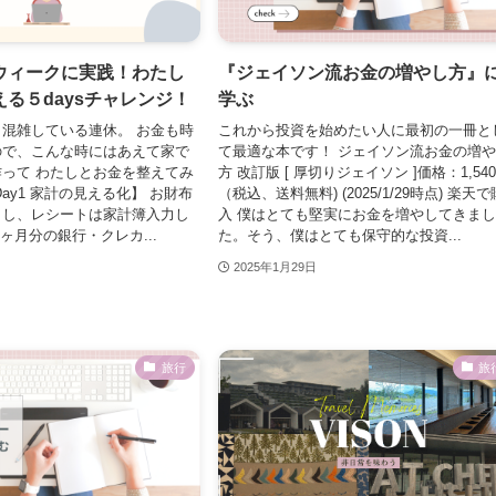
ウィークに実践！わたし
『ジェイソン流お金の増やし方』
る５daysチャレンジ！
学ぶ
混雑している連休。 お金も時
これから投資を始めたい人に最初の一冊と
ので、こんな時にはあえて家で
て最適な本です！ ジェイソン流お金の増
って わたしとお金を整えてみ
方 改訂版 [ 厚切りジェイソン ]価格：1,54
ay1 家計の見える化】 お財布
（税込、送料無料) (2025/1/29時点) 楽天で
出し、レシートは家計簿入力し
入 僕はとても堅実にお金を増やしてきま
ヶ月分の銀行・クレカ...
た。そう、僕はとても保守的な投資...
2025年1月29日
旅行
旅