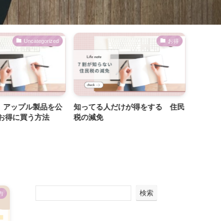
Uncategorized
お得
金】アップル製品を公
知ってる人だけが得をする 住民
ゴール
らお得に買う方法
税の減免
しとお金
ンジ！
検索
約