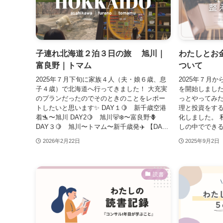
子連れ北海道２泊３日の旅 旭川｜
わたしとお
富良野｜トマム
ついて
2025年７月下旬に家族４人（夫・娘６歳、息
2025年７月
子４歳）で北海道へ行ってきました！ 大充実
を開始しました
のプランだったのでそのときのことをレポー
っとやってみた
トしたいと思います✨ DAY１🍋 新千歳空港
理と投資をする
着🛬〜旭川 DAY2🍋 旭川🐻‍❄️〜富良野🪻
化しました。 
DAY３🍋 旭川〜トマム〜新千歳発✈️ 【DA...
しの中でできる
2026年2月22日
2025年9月2日
読書